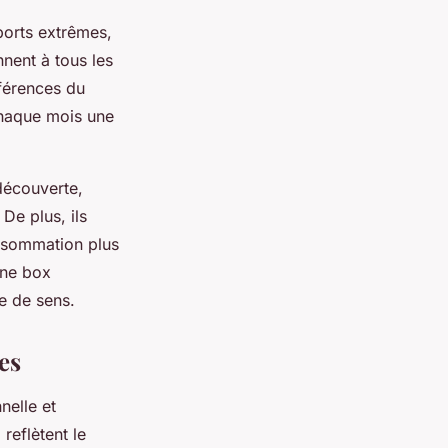
ports extrêmes,
nent à tous les
éférences du
chaque mois une
découverte,
 De plus, ils
onsommation plus
une box
e de sens.
es
nelle et
reflètent le