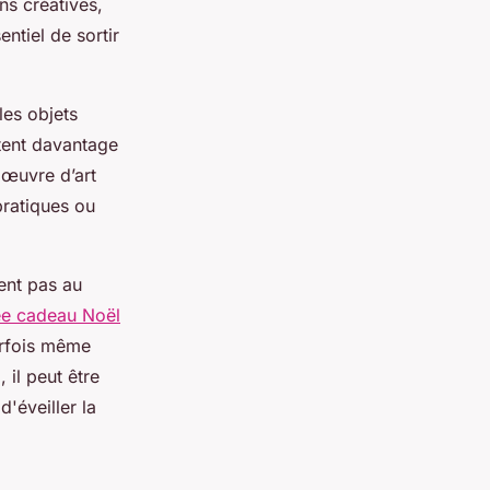
ns créatives,
ntiel de sortir
es objets
tent davantage
 œuvre d’art
pratiques ou
ent pas au
ée cadeau Noël
arfois même
 il peut être
d'éveiller la