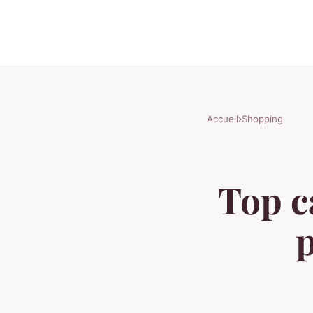
Accueil
›
Shopping
Top c
p