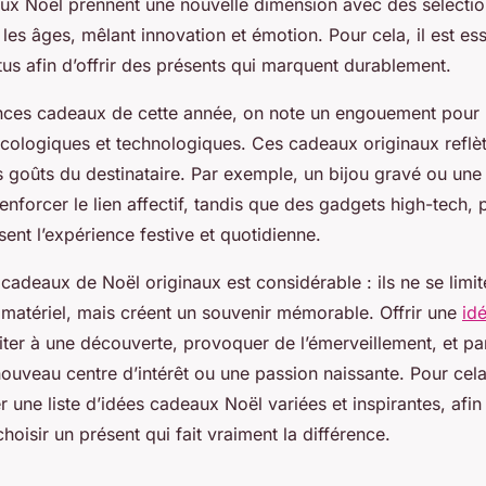
ux Noël prennent une nouvelle dimension avec des sélectio
les âges, mêlant innovation et émotion. Pour cela, il est esse
tus afin d’offrir des présents qui marquent durablement.
nces cadeaux de cette année, on note un engouement pour l
écologiques et technologiques. Ces cadeaux originaux reflè
es goûts du destinataire. Par exemple, un bijou gravé ou une
enforcer le lien affectif, tandis que des gadgets high-tech, 
sent l’expérience festive et quotidienne.
cadeaux de Noël originaux est considérable : ils ne se limit
matériel, mais créent un souvenir mémorable. Offrir une
id
viter à une découverte, provoquer de l’émerveillement, et p
uveau centre d’intérêt ou une passion naissante. Pour cela,
r une liste d’idées cadeaux Noël variées et inspirantes, afin 
choisir un présent qui fait vraiment la différence.