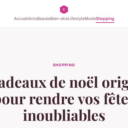
Accueil
Actu
Beaute
Bien-etre
Lifestyle
Mode
Shopping
SHOPPING
adeaux de noël ori
our rendre vos fêt
inoubliables