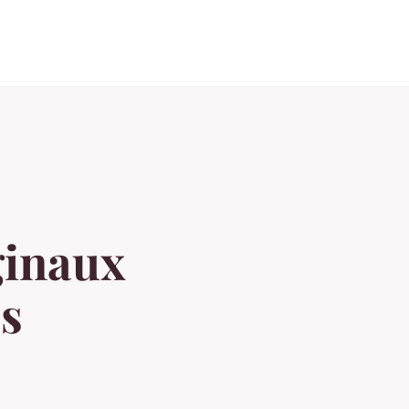
ginaux
es