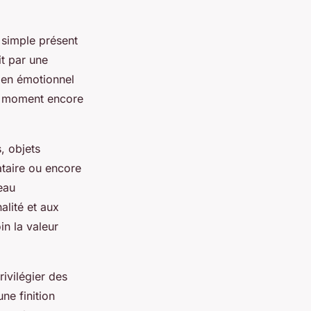
 simple présent
it par une
ien émotionnel
le moment encore
, objets
ataire ou encore
eau
alité et aux
in la valeur
ivilégier des
ne finition