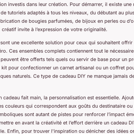
tion investis dans leur création. Pour démarrer, il existe une
t de tutoriels adaptés à tous les niveaux, du débutant au pl
abrication de bougies parfumées, de bijoux en perles ou d’o
créatif invite à l’expression de votre originalité.
s sont une excellente solution pour ceux qui souhaitent offri
zéro. Ces ensembles complets contiennent tout le nécessaire
s peuvent être offerts tels quels ou servir de base pour un p
kit pour confectionner un carnet artisanal ou un coffret pou
ques naturels. Ce type de cadeau DIY ne manque jamais de
n cadeau fait main, la personnalisation est essentielle. Ajo
des couleurs qui correspondent aux goûts du destinataire ou
mboliques sont autant de pistes pour renforcer l’impact ém
mettre en avant la créativité et l’effort derrière un cadeau D
le. Enfin, pour trouver l'inspiration ou dénicher des idées or