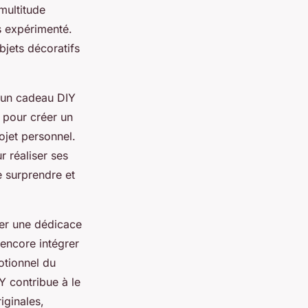
 multitude
us expérimenté.
bjets décoratifs
r un cadeau DIY
 pour créer un
rojet personnel.
r réaliser ses
 surprendre et
uter une dédicace
 encore intégrer
otionnel du
IY contribue à le
iginales,