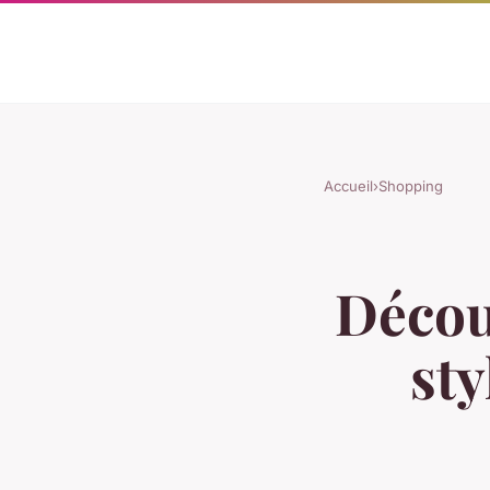
Accueil
›
Shopping
Décou
sty