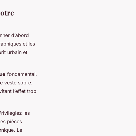
votre
ionner d’abord
raphiques et les
rit urbain et
que
fondamental.
e veste sobre.
tant l’effet trop
rivilégiez les
des pièces
hnique. Le