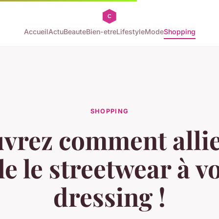
Accueil
Actu
Beaute
Bien-etre
Lifestyle
Mode
Shopping
SHOPPING
vrez comment allie
le le streetwear à v
dressing !