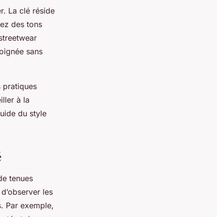
r. La clé réside
iez des tons
streetwear
soignée sans
 pratiques
ller à la
uide du style
é
 de tenues
 d’observer les
s. Par exemple,