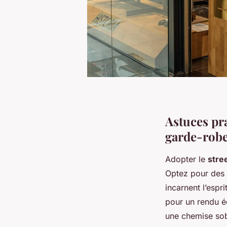
Astuces pra
garde-rob
Adopter le
stre
Optez pour des 
incarnent l’espr
pour un rendu é
une chemise sob