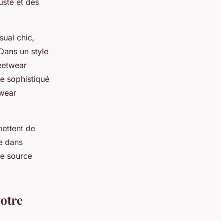
usté et des
sual chic,
Dans un style
reetwear
e sophistiqué
twear
mettent de
le dans
ne source
votre