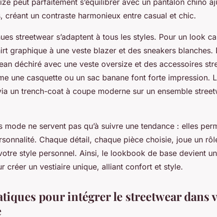
ze peut parfaitement s’équilibrer avec un pantalon chino aj
, créant un contraste harmonieux entre casual et chic.
ues streetwear s’adaptent à tous les styles. Pour un look ca
irt graphique à une veste blazer et des sneakers blanches. 
jean déchiré avec une veste oversize et des accessoires st
 une casquette ou un sac banane font forte impression. L
 via un trench-coat à coupe moderne sur un ensemble stree
s mode ne servent pas qu’à suivre une tendance : elles per
rsonnalité. Chaque détail, chaque pièce choisie, joue un rô
votre style personnel. Ainsi, le lookbook de base devient u
r créer un vestiaire unique, alliant confort et style.
tiques pour intégrer le streetwear dans 
e