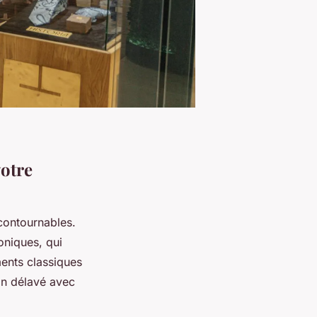
votre
contournables.
oniques, qui
ments classiques
an délavé avec