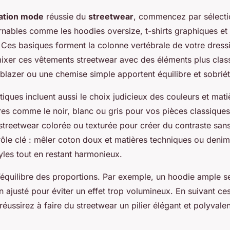
ration mode
réussie du
streetwear
, commencez par sélecti
rnables comme les hoodies oversize, t-shirts graphiques et
Ces basiques forment la colonne vertébrale de votre dressi
 mixer ces vêtements streetwear avec des éléments plus clas
 blazer ou une chemise simple apportent équilibre et sobriét
tiques incluent aussi le choix judicieux des couleurs et matiè
tres comme le noir, blanc ou gris pour vos pièces classiqu
streetwear colorée ou texturée pour créer du contraste san
rôle clé : mêler coton doux et matières techniques ou denim
styles tout en restant harmonieux.
 l’équilibre des proportions. Par exemple, un hoodie ample s
 ajusté pour éviter un effet trop volumineux. En suivant ce
réussirez à faire du streetwear un pilier élégant et polyvale