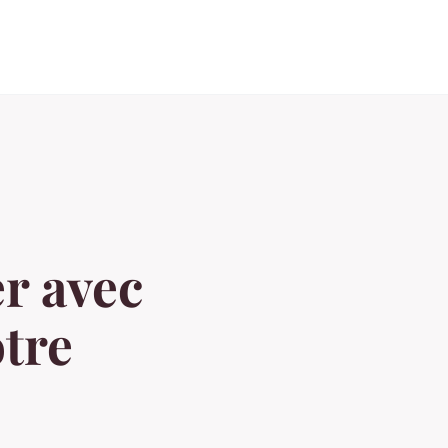
r avec
otre