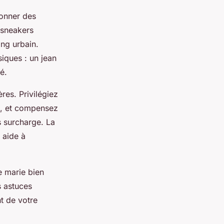
onner des
 sneakers
ng urbain.
siques : un jean
é.
res. Privilégiez
es, et compensez
s surcharge. La
 aide à
e marie bien
s astuces
nt de votre