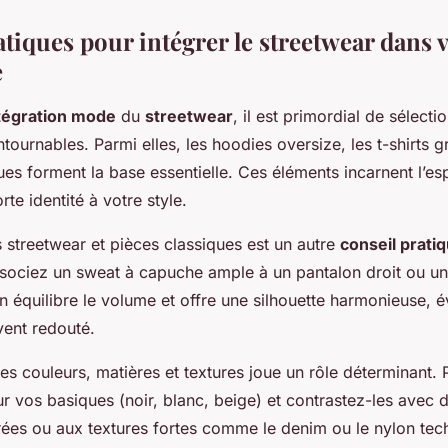
tiques pour intégrer le streetwear dans 
e
tégration mode
du
streetwear
, il est primordial de sélect
tournables. Parmi elles, les hoodies oversize, les t-shirts g
es forment la base essentielle. Ces éléments incarnent l’esp
rte identité à votre style.
 streetwear et pièces classiques est un autre
conseil prati
sociez un sweat à capuche ample à un pantalon droit ou un
n équilibre le volume et offre une silhouette harmonieuse, évi
vent redouté.
des couleurs, matières et textures joue un rôle déterminant. P
r vos basiques (noir, blanc, beige) et contrastez-les avec 
rées ou aux textures fortes comme le denim ou le nylon tec