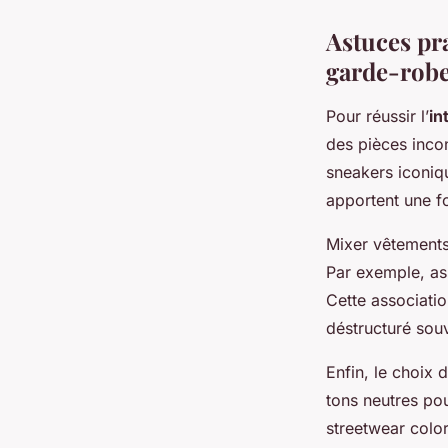
Astuces pra
garde-rob
Pour réussir l’
in
des pièces incon
sneakers iconiqu
apportent une fo
Mixer vêtements
Par exemple, as
Cette associatio
déstructuré sou
Enfin, le choix 
tons neutres pou
streetwear colo