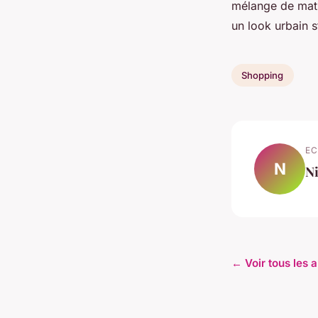
mélange de mati
un look urbain s
Shopping
EC
N
N
← Voir tous les 