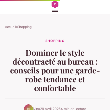
Accueil
›
Shopping
SHOPPING
Dominer le style
décontracté au bureau :
conseils pour une garde-
robe tendance et
confortable
Nina
29 avril 2025
4 min de lecture
N