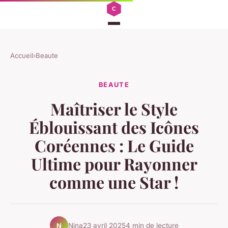
Accueil
›
Beaute
BEAUTE
Maîtriser le Style
Éblouissant des Icônes
Coréennes : Le Guide
Ultime pour Rayonner
comme une Star !
Nina
23 avril 2025
4 min de lecture
N