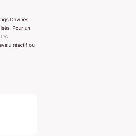
oings Davines
lisés. Pour un
 les
evelu réactif ou