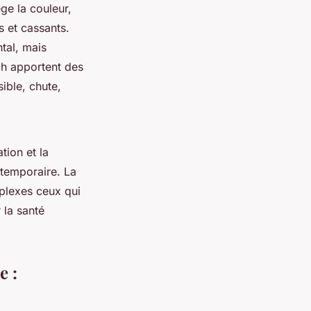
ge la couleur,
s et cassants.
tal, mais
ch apportent des
ible, chute,
tion et la
t temporaire. La
rplexes ceux qui
 la santé
e :