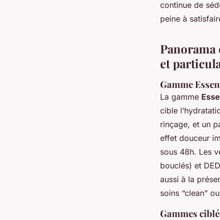
continue de séd
peine à satisfai
Panorama d
et particul
Gamme Essenti
La gamme
Esse
cible l’hydrata
rinçage, et un p
effet douceur im
sous 48h. Les 
bouclés) et DEDE
aussi à la prése
soins “clean” ou
Gammes ciblée