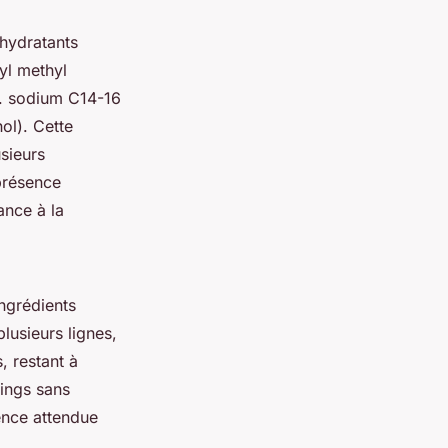
hydratants
yl methyl
ex. sodium C14-16
ol). Cette
usieurs
 présence
ance à la
ngrédients
lusieurs lignes,
, restant à
ings sans
ence attendue