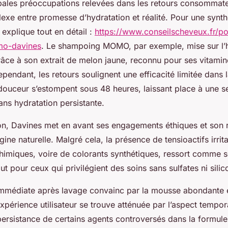
ipales préoccupations relevées dans les retours consommate
lexe entre promesse d’hydratation et réalité. Pour une synth
explique tout en détail :
https://www.conseilscheveux.fr/po
o-davines
. Le shampoing MOMO, par exemple, mise sur l’
âce à son extrait de melon jaune, reconnu pour ses vitamin
pendant, les retours soulignent une efficacité limitée dans l
 douceur s’estompent sous 48 heures, laissant place à une s
ans hydratation persistante.
n, Davines met en avant ses engagements éthiques et son 
gine naturelle. Malgré cela, la présence de tensioactifs irrit
himiques, voire de colorants synthétiques, ressort comme 
ut pour ceux qui privilégient des soins sans sulfates ni silic
immédiate après lavage convainc par la mousse abondante et
’expérience utilisateur se trouve atténuée par l’aspect tempor
persistance de certains agents controversés dans la formul