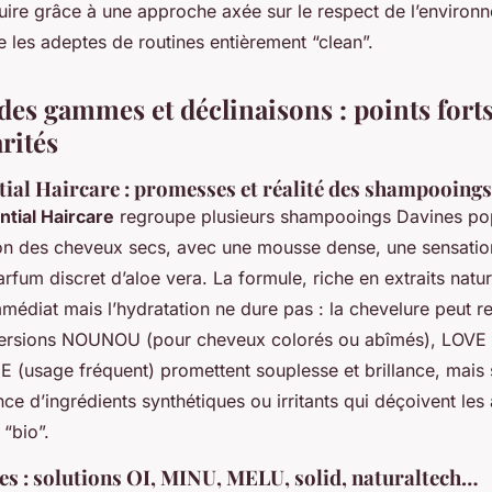
uire grâce à une approche axée sur le respect de l’environ
re les adeptes de routines entièrement “clean”.
es gammes et déclinaisons : points forts,
arités
al Haircare : promesses et réalité des shampooings
ntial Haircare
regroupe plusieurs shampooings Davines p
tion des cheveux secs, avec une mousse dense, une sensatio
arfum discret d’aloe vera. La formule, riche en extraits natu
médiat mais l’hydratation ne dure pas : la chevelure peut r
versions NOUNOU (pour cheveux colorés ou abîmés), LOVE
 (usage fréquent) promettent souplesse et brillance, mais s
nce d’ingrédients synthétiques ou irritants qui déçoivent le
 “bio”.
s : solutions OI, MINU, MELU, solid, naturaltech…