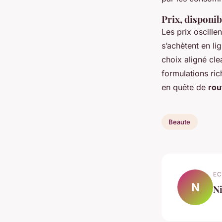
Prix, disponi
Les prix oscille
s’achètent en li
choix aligné clea
formulations ric
en quête de
rou
Beaute
EC
N
N