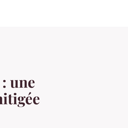
: une
itigée