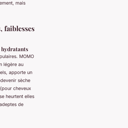
nement, mais
 faiblesses
 hydratants
opulaires. MOMO
n légère au
rels, apporte un
edevenir sèche
 (pour cheveux
e heurtent elles
s adeptes de