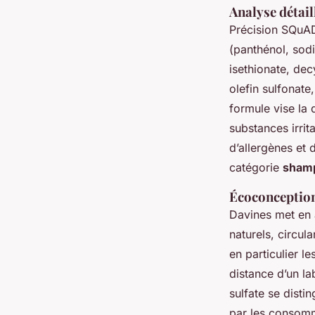
Analyse détail
Précision SQuAD
(panthénol, sod
isethionate, dec
olefin sulfonat
formule vise la 
substances irrit
d’allergènes et 
catégorie
shamp
Écoconception
Davines met en 
naturels, circul
en particulier l
distance d’un l
sulfate se disti
par les consomm