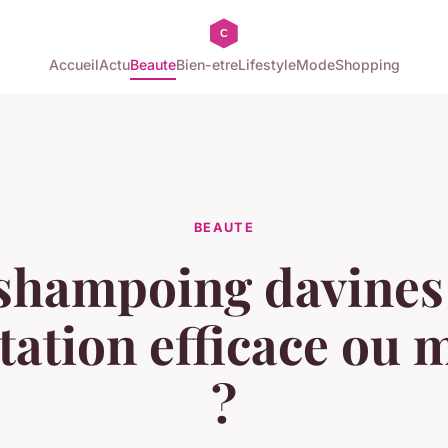
Accueil
Actu
Beaute
Bien-etre
Lifestyle
Mode
Shopping
BEAUTE
 shampoing davines 
tation efficace ou m
?