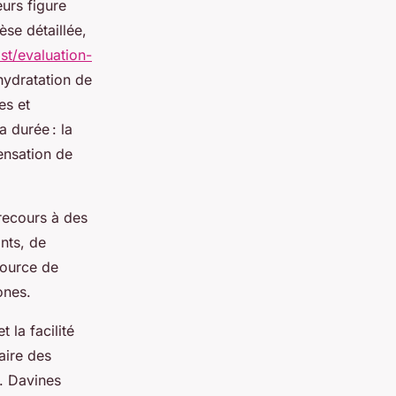
urs figure
èse détaillée,
st/evaluation-
hydratation de
es et
a durée : la
ensation de
recours à des
ants, de
source de
ones.
 la facilité
aire des
e. Davines