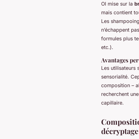
OI mise sur la
br
mais contient to
Les shampooings
n’échappent pas 
formules plus te
etc.).
Avantages perç
Les utilisateurs
sensorialité. Ce
composition – al
recherchent une 
capillaire.
Compositio
décryptage