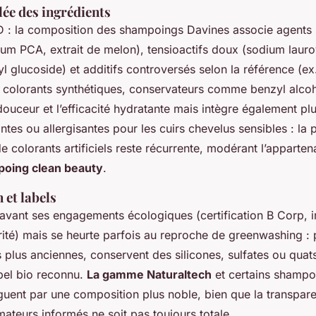
lée des ingrédients
 : la composition des shampoings Davines associe agents 
ium PCA, extrait de melon), tensioactifs doux (sodium lauro
yl glucoside) et additifs controversés selon la référence (
e, colorants synthétiques, conservateurs comme benzyl alcoh
douceur et l’efficacité hydratante mais intègre également pl
antes ou allergisantes pour les cuirs chevelus sensibles : la
de colorants artificiels reste récurrente, modérant l’apparten
oing clean beauty
.
 et labels
avant ses engagements écologiques (certification B Corp, i
arité) mais se heurte parfois au reproche de greenwashing : p
es plus anciennes, conservent des silicones, sulfates ou quats
abel bio reconnu.
La gamme Naturaltech
et certains shampo
nguent par une composition plus noble, bien que la transpar
ateurs informés ne soit pas toujours totale.