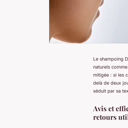
Le shampoing Da
naturels comme l
mitigée : si le
delà de deux jou
séduit par sa te
Avis et eff
retours uti