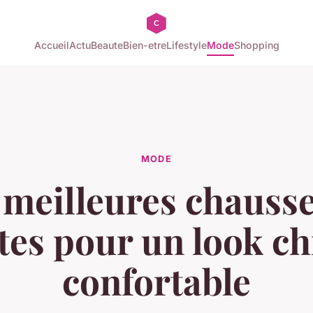
Accueil
Actu
Beaute
Bien-etre
Lifestyle
Mode
Shopping
MODE
 meilleures chausse
tes pour un look chi
confortable