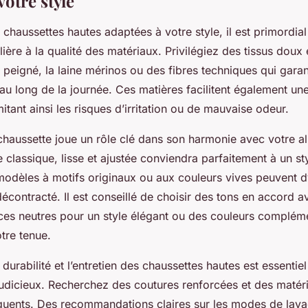
votre style
 chaussettes hautes adaptées à votre style, il est primordia
lière à la qualité des matériaux. Privilégiez des tissus doux 
peigné, la laine mérinos ou des fibres techniques qui garan
 au long de la journée. Ces matières facilitent également u
mitant ainsi les risques d’irritation ou de mauvaise odeur.
chaussette joue un rôle clé dans son harmonie avec votre al
 classique, lisse et ajustée conviendra parfaitement à un st
modèles à motifs originaux ou aux couleurs vives peuvent 
écontracté. Il est conseillé de choisir des tons en accord 
ces neutres pour un style élégant ou des couleurs complém
otre tenue.
 durabilité et l’entretien des chaussettes hautes est essentie
judicieux. Recherchez des coutures renforcées et des matéri
quents. Des recommandations claires sur les modes de lav