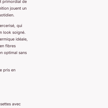
t primordial de
inition jouent un
uotidien.
rcerisé, qui
un look soigné.
hermique idéale,
en fibres
ien optimal sans
e pris en
ssettes avec