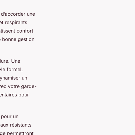
l d’accorder une
et respirants
tissent confort
ne bonne gestion
lure. Une
yle formel,
dynamiser un
avec votre garde-
entaires pour
l pour un
aux résistants
age permettront