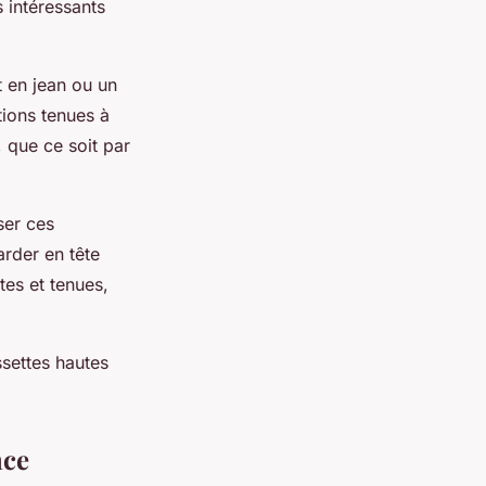
s intéressants
t en jean ou un
ions tenues à
 que ce soit par
ser ces
arder en tête
tes et tenues,
settes hautes
nce