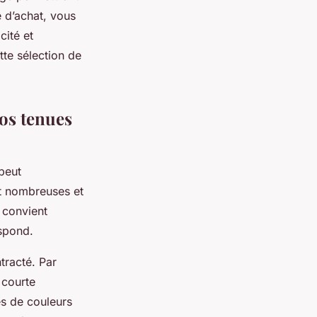
e d’achat, vous
cité et
tte sélection de
vos tenues
peut
t nombreuses et
l convient
espond.
tracté. Par
 courte
es de couleurs