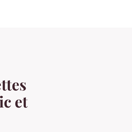
ttes
c et